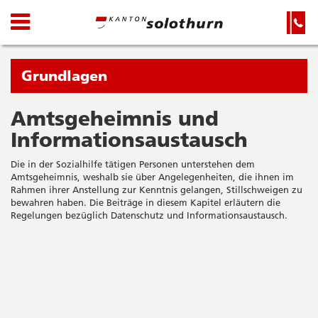
Kanton
Navigation
Hauptnavigation
Service-
Navigation
Solothurn
und
Wichtige
Suche
Seiten
Sie
Grundlagen
befinden
sich
Amtsgeheimnis und
Startseite
Hauptnavigation
gerade
Informationsaustausch
Inhalt
in:
Sitemap
Die in der Sozialhilfe tätigen Personen unterstehen dem
Suche
Amtsgeheimnis, weshalb sie über Angelegenheiten, die ihnen im
Rahmen ihrer Anstellung zur Kenntnis gelangen, Stillschweigen zu
bewahren haben. Die Beiträge in diesem Kapitel erläutern die
Regelungen bezüglich Datenschutz und Informationsaustausch.
Seitenleiste