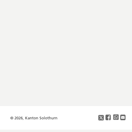
Footer
Copyright
Social
Media
© 2026, Kanton Solothurn