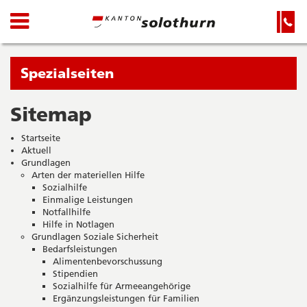
Kanton
Navigation
Hauptnavigation
Service-
Navigation
Solothurn
und
Wichtige
Suche
Seiten
Sie
Spezialseiten
befinden
sich
Sitemap
Startseite
Hauptnavigation
gerade
Inhalt
Startseite
in:
Sitemap
Aktuell
Suche
Grundlagen
Arten der materiellen Hilfe
Sozialhilfe
Einmalige Leistungen
Notfallhilfe
Hilfe in Notlagen
Grundlagen Soziale Sicherheit
Bedarfsleistungen
Alimentenbevorschussung
Stipendien
Sozialhilfe für Armeeangehörige
Ergänzungsleistungen für Familien