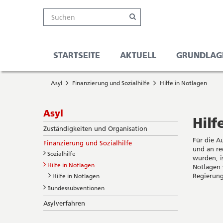
Kanton
Suche
Online-
Navigation
Hauptnavigation
Service-
Suchen
Schalter
Navigation
Solothurn
Wichtige
und
Seiten
Suche
STARTSEITE
AKTUELL
GRUNDLAG
Sie
Startseite
befinden
Asyl
Finanzierung und Sozialhilfe
Hilfe in Notlagen
Hauptnavigation
sich
Inhalt
hier
Sitemap
Subnavigation
Asyl
Suche
Hilf
Zuständigkeiten und Organisation
Für die A
Finanzierung und Sozialhilfe
und an re
Sozialhilfe
wurden, is
Hilfe in Notlagen
Notlagen 
Regierung
Hilfe in Notlagen
Bundessubventionen
Asylverfahren