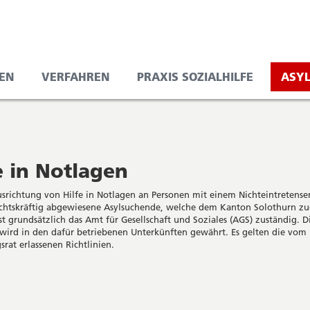
EN
VERFAHREN
PRAXIS SOZIALHILFE
ASY
e in Notlagen
usrichtung von Hilfe in Notlagen an Personen mit einem Nichteintretense
chtskräftig abgewiesene Asylsuchende, welche dem Kanton Solothurn z
t grundsätzlich das Amt für Gesellschaft und Soziales (AGS) zuständig. Di
wird in den dafür betriebenen Unterkünften gewährt. Es gelten die vom
srat erlassenen Richtlinien.