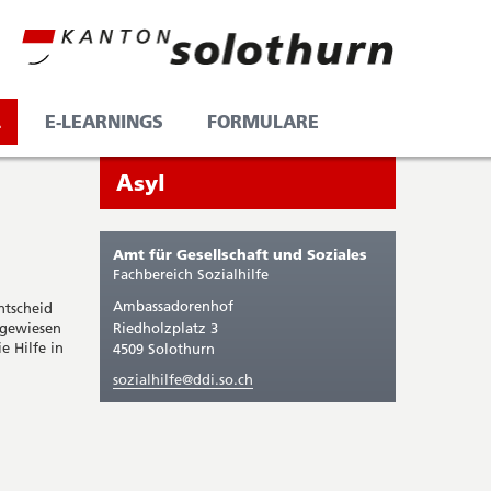
L
E-LEARNINGS
FORMULARE
Seitenleiste
Sie
Asyl
befinden
sich
Amt für Gesellschaft und Soziales
gerade
Fachbereich Sozialhilfe
in:
Ambassadorenhof
ntscheid
ugewiesen
Riedholzplatz 3
e Hilfe in
4509 Solothurn
sozialhilfe@ddi.so.ch