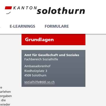
L
E-LEARNINGS
FORMULARE
Seitenleiste
Sie
Grundlagen
befinden
sich
Amt für Gesellschaft und Soziales
gerade
Fachbereich Sozialhilfe
in:
Ambassadorenhof
Riedholzplatz 3
4509 Solothurn
sozialhilfe@ddi.so.ch
ie
Darlehen
Vorgaben
 die
 wieder