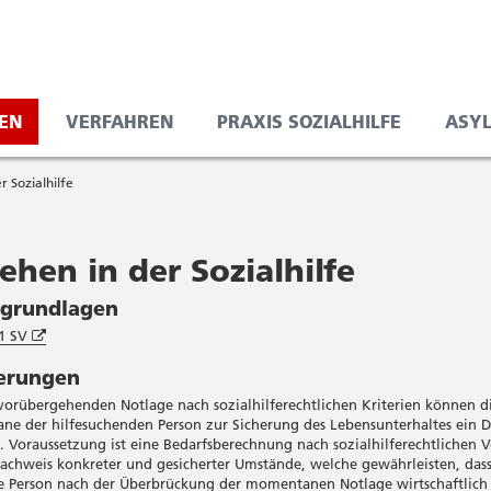
EN
VERFAHREN
PRAXIS SOZIALHILFE
ASY
r Sozialhilfe
ehen in der Sozialhilfe
sgrundlagen
Öffnet
 1 SV
in
terungen
neuem
Fenster
 vorübergehenden Notlage nach sozialhilferechtlichen Kriterien können d
ane der hilfesuchenden Person zur Sicherung des Lebensunterhaltes ein 
 Voraussetzung ist eine Bedarfsberechnung nach sozialhilferechtlichen 
achweis konkreter und gesicherter Umstände, welche gewährleisten, dass
e Person nach der Überbrückung der momentanen Notlage wirtschaftlich