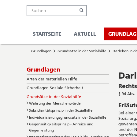
Kanton
Suche
Online-
Navigation
Hauptnavigation
Service-
Suchen
Schalter
Navigation
Solothurn
Wichtige
und
Seiten
Suche
STARTSEITE
AKTUELL
GRUNDLAG
Sie
Startseite
befinden
Grundlagen
Grundsätze in der Sozialhilfe
Darlehen in de
Hauptnavigation
sich
Inhalt
hier
Sitemap
Subnavigation
Grundlagen
Suche
Darl
Arten der materiellen Hilfe
Recht
Grundlagen Soziale Sicherheit
§ 94 Abs.
Grundsätze in der Sozialhilfe
Wahrung der Menschenwürde
Erläu
Subsidiaritätsprinzip in der Sozialhilfe
Bei einer
Individualisierungsgrundsatz in der Sozialhilfe
Sozialorg
gewähren.
Gegenseitigkeitsprinzip - Anreize und
und der N
Gegenleistung
betroffen
Integrationsauftrag der Sozialhilfe - Förderung