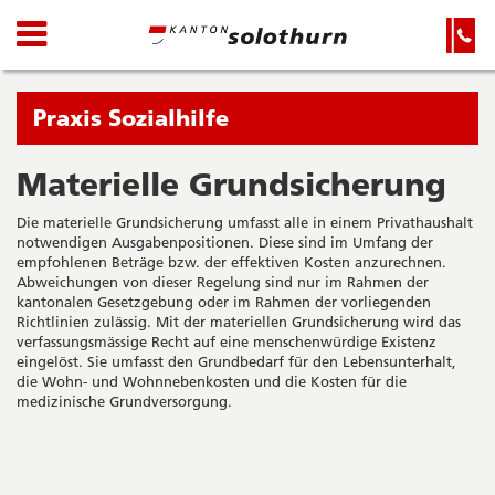
Kanton
Navigation
Hauptnavigation
Service-
Navigation
Solothurn
und
Wichtige
Suche
Seiten
Sie
Praxis Sozialhilfe
befinden
sich
Materielle Grundsicherung
Startseite
Hauptnavigation
gerade
Inhalt
Die materielle Grundsicherung umfasst alle in einem Privathaushalt
in:
Sitemap
notwendigen Ausgabenpositionen. Diese sind im Umfang der
Suche
empfohlenen Beträge bzw. der effektiven Kosten anzurechnen.
Abweichungen von dieser Regelung sind nur im Rahmen der
kantonalen Gesetzgebung oder im Rahmen der vorliegenden
Richtlinien zulässig. Mit der materiellen Grundsicherung wird das
verfassungsmässige Recht auf eine menschenwürdige Existenz
eingelöst. Sie umfasst den Grundbedarf für den Lebensunterhalt,
die Wohn- und Wohnnebenkosten und die Kosten für die
medizinische Grundversorgung.
Seitenleiste