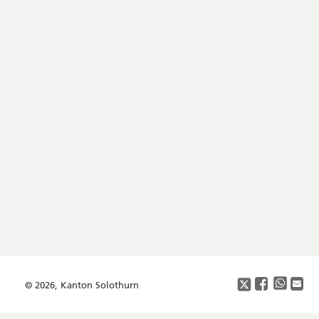
Footer
Copyright
Social
Media
© 2026, Kanton Solothurn