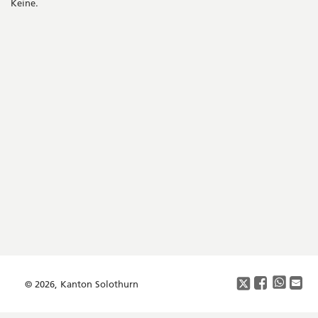
Keine.
Seitenleiste
Footer
Copyright
Social
Media
© 2026, Kanton Solothurn