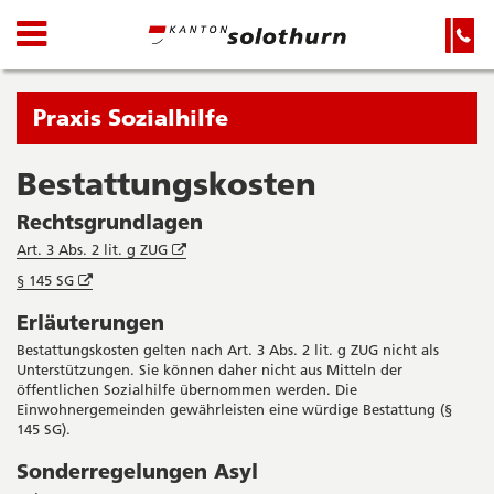
Kanton
Navigation
Hauptnavigation
Service-
Navigation
Solothurn
und
Wichtige
Suche
Seiten
Sie
Praxis Sozialhilfe
befinden
sich
Bestattungskosten
Startseite
Hauptnavigation
gerade
Inhalt
Rechtsgrundlagen
in:
Sitemap
Öffnet
Art. 3 Abs. 2 lit. g ZUG
Suche
in
Öffnet
§ 145 SG
neuem
in
Fenster
Erläuterungen
neuem
Fenster
Bestattungskosten gelten nach Art. 3 Abs. 2 lit. g ZUG nicht als
Unterstützungen. Sie können daher nicht aus Mitteln der
öffentlichen Sozialhilfe übernommen werden. Die
Einwohnergemeinden gewährleisten eine würdige Bestattung (§
145 SG).
Sonderregelungen Asyl