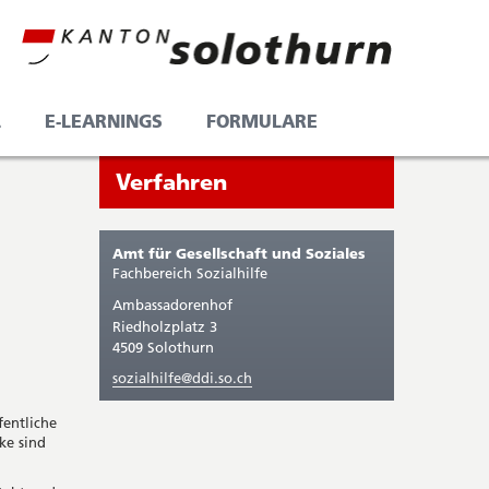
L
E-LEARNINGS
FORMULARE
Seitenleiste
Sie
Verfahren
befinden
sich
Amt für Gesellschaft und Soziales
gerade
Fachbereich Sozialhilfe
in:
Ambassadorenhof
Riedholzplatz 3
4509 Solothurn
sozialhilfe@ddi.so.ch
entliche
ke sind