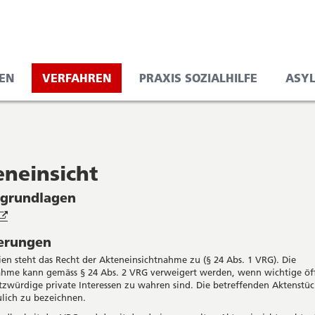
EN
VERFAHREN
PRAXIS SOZIALHILFE
ASY
eneinsicht
sgrundlagen
Öffnet
in
terungen
neuem
Fenster
ien steht das Recht der Akteneinsichtnahme zu (§ 24 Abs. 1 VRG). Die
ahme kann gemäss § 24 Abs. 2 VRG verweigert werden, wenn wichtige öff
tzwürdige private Interessen zu wahren sind. Die betreffenden Aktenstüc
ulich zu bezeichnen.