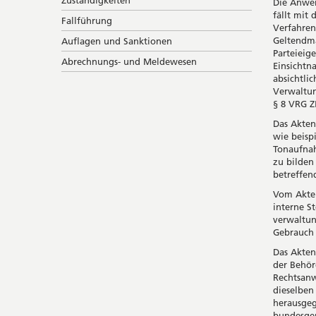
Zuständigkeiten
Die Anwen
fällt mit
Fallführung
Verfahren
Geltendma
Auflagen und Sanktionen
Parteieig
Abrechnungs- und Meldewesen
Einsichtn
absichtli
Verwaltun
§ 8 VRG Z
Das Aktene
wie beisp
Tonaufnah
zu bilden
betreffen
Vom Akten
interne S
verwaltun
Gebrauch 
Das Akten
der Behör
Rechtsanw
dieselben
herausgeg
bundesger