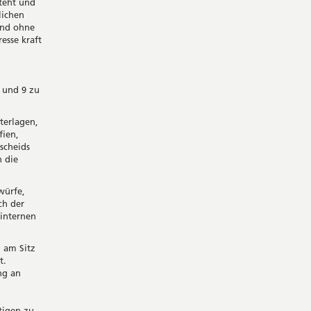
teht und
lichen
 und ohne
esse kraft
6 und 9 zu
nterlagen,
fien,
scheids
n die
würfe,
ch der
internen
n am Sitz
t.
ng an
tigen zu