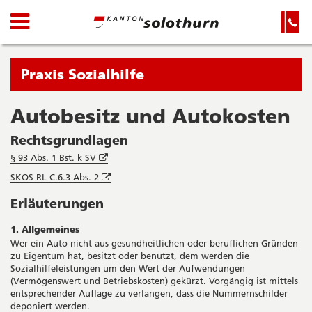
Kanton
Navigation
Hauptnavigation
Service-
Navigation
Solothurn
und
Wichtige
Suche
Seiten
Sie
Praxis Sozialhilfe
befinden
sich
Autobesitz und Autokosten
Startseite
Hauptnavigation
gerade
Inhalt
Rechtsgrundlagen
in:
Sitemap
Öffnet
§ 93 Abs. 1 Bst. k SV
Suche
in
Öffnet
SKOS-RL C.6.3 Abs. 2
neuem
in
Fenster
Erläuterungen
neuem
Fenster
1. Allgemeines
Wer ein Auto nicht aus gesundheitlichen oder beruflichen Gründen
zu Eigentum hat, besitzt oder benutzt, dem werden die
Sozialhilfeleistungen um den Wert der Aufwendungen
(Vermögenswert und Betriebskosten) gekürzt. Vorgängig ist mittels
entsprechender Auflage zu verlangen, dass die Nummernschilder
deponiert werden.