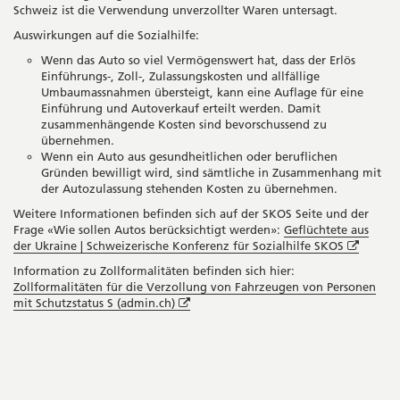
Schweiz ist die Verwendung unverzollter Waren untersagt.
Auswirkungen auf die Sozialhilfe:
Wenn das Auto so viel Vermögenswert hat, dass der Erlös
Einführungs-, Zoll-, Zulassungskosten und allfällige
Umbaumassnahmen übersteigt, kann eine Auflage für eine
Einführung und Autoverkauf erteilt werden. Damit
zusammenhängende Kosten sind bevorschussend zu
übernehmen.
Wenn ein Auto aus gesundheitlichen oder beruflichen
Gründen bewilligt wird, sind sämtliche in Zusammenhang mit
der Autozulassung stehenden Kosten zu übernehmen.
Weitere Informationen befinden sich auf der SKOS Seite und der
Frage «Wie sollen Autos berücksichtigt werden»:
Geflüchtete aus
Öffnet
der Ukraine | Schweizerische Konferenz für Sozialhilfe SKOS
in
Information zu Zollformalitäten befinden sich hier:
neuem
Zollformalitäten für die Verzollung von Fahrzeugen von Personen
Fenster
Öffnet
mit Schutzstatus S (admin.ch)
in
neuem
Seitenleiste
Fenster