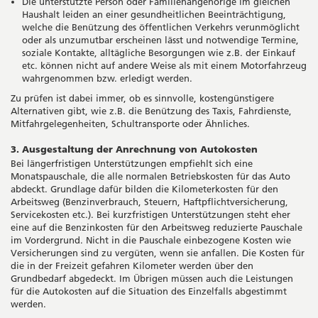
Die unterstützte Person oder Familienangehörige im gleichen
Haushalt leiden an einer gesundheitlichen Beeinträchtigung,
welche die Benützung des öffentlichen Verkehrs verunmöglicht
oder als unzumutbar erscheinen lässt und notwendige Termine,
soziale Kontakte, alltägliche Besorgungen wie z.B. der Einkauf
etc. können nicht auf andere Weise als mit einem Motorfahrzeug
wahrgenommen bzw. erledigt werden.
Zu prüfen ist dabei immer, ob es sinnvolle, kostengünstigere
Alternativen gibt, wie z.B. die Benützung des Taxis, Fahrdienste,
Mitfahrgelegenheiten, Schultransporte oder Ähnliches.
3. Ausgestaltung der Anrechnung von Autokosten
Bei längerfristigen Unterstützungen empfiehlt sich eine
Monatspauschale, die alle normalen Betriebskosten für das Auto
abdeckt. Grundlage dafür bilden die Kilometerkosten für den
Arbeitsweg (Benzinverbrauch, Steuern, Haftpflichtversicherung,
Servicekosten etc.). Bei kurzfristigen Unterstützungen steht eher
eine auf die Benzinkosten für den Arbeitsweg reduzierte Pauschale
im Vordergrund. Nicht in die Pauschale einbezogene Kosten wie
Versicherungen sind zu vergüten, wenn sie anfallen. Die Kosten für
die in der Freizeit gefahren Kilometer werden über den
Grundbedarf abgedeckt. Im Übrigen müssen auch die Leistungen
für die Autokosten auf die Situation des Einzelfalls abgestimmt
werden.