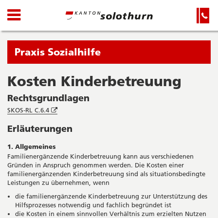
Kanton
Navigation
Hauptnavigation
Service-
Navigation
Solothurn
und
Wichtige
Suche
Seiten
Sie
Praxis Sozialhilfe
befinden
sich
Kosten Kinderbetreuung
Startseite
Hauptnavigation
gerade
Inhalt
Rechtsgrundlagen
in:
Sitemap
Öffnet
SKOS-RL C.6.4
Suche
in
Erläuterungen
neuem
Fenster
1. Allgemeines
Familienergänzende Kinderbetreuung kann aus verschiedenen
Gründen in Anspruch genommen werden. Die Kosten einer
familienergänzenden Kinderbetreuung sind als situationsbedingte
Leistungen zu übernehmen, wenn
die familienergänzende Kinderbetreuung zur Unterstützung des
Hilfsprozesses notwendig und fachlich begründet ist
die Kosten in einem sinnvollen Verhältnis zum erzielten Nutzen