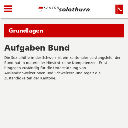
Kanton
Navigation
Hauptnavigation
Service-
Navigation
Solothurn
und
Wichtige
Suche
Seiten
Sie
Grundlagen
befinden
sich
Aufgaben Bund
Startseite
Hauptnavigation
gerade
Inhalt
Die Sozialhilfe in der Schweiz ist ein kantonales Leistungsfeld, der
in:
Sitemap
Bund hat in materieller Hinsicht keine Kompetenzen. Er ist
Suche
hingegen zuständig für die Unterstützung von
Auslandschweizerinnen und Schweizern und regelt die
Zuständigkeiten der Kantone.
Seitenleiste