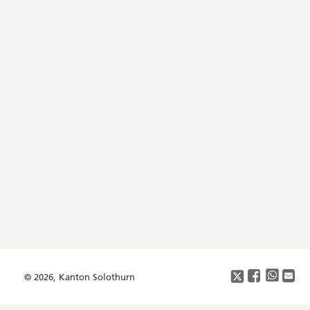
Footer
Copyright
Social
Media
© 2026, Kanton Solothurn