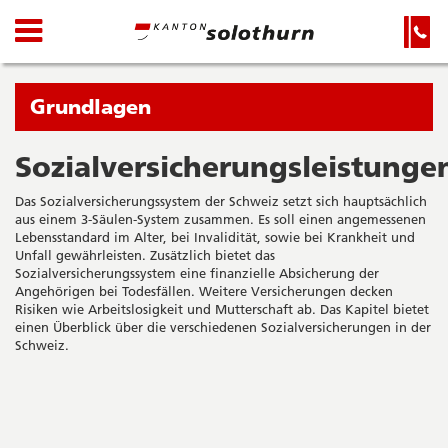
Kanton
Navigation
Hauptnavigation
Service-
Navigation
Solothurn
und
Wichtige
Suche
Seiten
Sie
Grundlagen
befinden
sich
Sozialversicherungsleistunge
Startseite
Hauptnavigation
gerade
Inhalt
Das Sozialversicherungssystem der Schweiz setzt sich hauptsächlich
in:
Sitemap
aus einem 3-Säulen-System zusammen. Es soll einen angemessenen
Suche
Lebensstandard im Alter, bei Invalidität, sowie bei Krankheit und
Unfall gewährleisten. Zusätzlich bietet das
Sozialversicherungssystem eine finanzielle Absicherung der
Angehörigen bei Todesfällen. Weitere Versicherungen decken
Risiken wie Arbeitslosigkeit und Mutterschaft ab. Das Kapitel bietet
einen Überblick über die verschiedenen Sozialversicherungen in der
Schweiz.
Seitenleiste