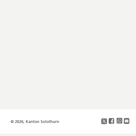
Footer
Copyright
Social
Media
© 2026, Kanton Solothurn