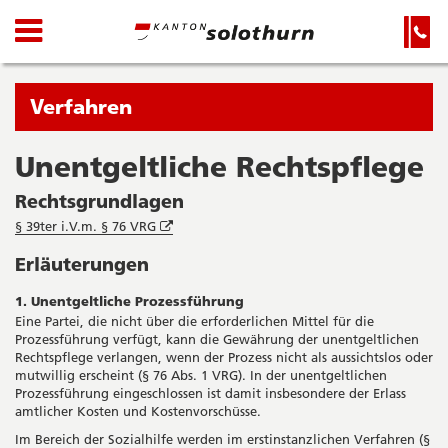
Kanton
Navigation
Hauptnavigation
Service-
Navigation
Solothurn
und
Wichtige
Suche
Seiten
Sie
Verfahren
befinden
sich
Unentgeltliche Rechtspflege
Startseite
Hauptnavigation
gerade
Inhalt
Rechtsgrundlagen
in:
Sitemap
Öffnet
§ 39ter i.V.m. § 76 VRG
Suche
in
Erläuterungen
neuem
Fenster
1. Unentgeltliche Prozessführung
Eine Partei, die nicht über die erforderlichen Mittel für die
Prozessführung verfügt, kann die Gewährung der unentgeltlichen
Rechtspflege verlangen, wenn der Prozess nicht als aussichtslos oder
mutwillig erscheint (§ 76 Abs. 1 VRG). In der unentgeltlichen
Prozessführung eingeschlossen ist damit insbesondere der Erlass
amtlicher Kosten und Kostenvorschüsse.
Im Bereich der Sozialhilfe werden im erstinstanzlichen Verfahren (§