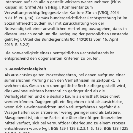
Interessen auf sich allein gestellt wirksam wahrzunehmen (Plüss
Kaspar, in: Griffel Alain [Hrsg.], Kommentar zum
Verwaltungsrechtspflegegesetz des Kantons Zürich [VRG], 2014,
N 81 ff. zu § 16). Gemäss bundesgerichtlicher Rechtsprechung ist im
Sozialhilferecht zudem nur mit Zurückhaltung von der
Notwendigkeit einer anwaltlichen Vertretung auszugehen, da es in
diesem Bereich vorab um die Darlegung der persönlichen Umstände
geht (vgl. Urteil des Bundesgerichts 8C_140/2013 vom 16. April
2013, E. 3.2.2).
Die Notwendigkeit eines unentgeltlichen Rechtsbeistands ist
entsprechend den obgenannten Kriterien zu prüfen.
3. Aussichtslosigkeit
Als aussichtslos gelten Prozessbegehren, bei denen aufgrund einer
summarischen Prüfung nach den Verhältnissen im Zeitpunkt, in
welchem das Gesuch um unentgeltliche Rechtspflege gestellt wird,
die Gewinnaussichten beträchtlich geringer sind als die
Verlustgefahren und die deshalb kaum als ernsthaft bezeichnet
werden können. Dagegen gilt ein Begehren nicht als aussichtslos,
wenn sich Gewinnaussichten und Verlustgefahren ungefähr die
Waage halten oder Erstere nur wenig geringer sind als Letztere.
Massgebend ist, ob eine Partei, die über die nötigen finanziellen
Mittel verfügt, sich bei vernünftiger Überlegung zu einem Prozess
entschliessen würde (vgl. BGE 129 I 129 E.2.3.1, S. 135; BGE 128 I 225