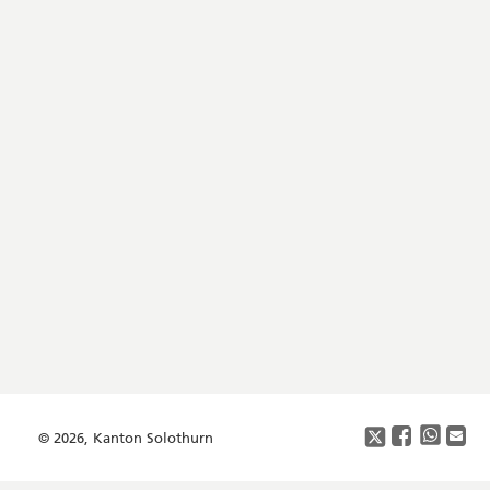
Footer
Copyright
Social
Media
© 2026, Kanton Solothurn