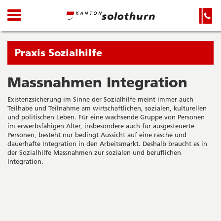
Kanton
Navigation
Hauptnavigation
Service-
Navigation
Solothurn
und
Wichtige
Suche
Seiten
Sie
Praxis Sozialhilfe
befinden
sich
Massnahmen Integration
Startseite
Hauptnavigation
gerade
Inhalt
Existenzsicherung im Sinne der Sozialhilfe meint immer auch
in:
Sitemap
Teilhabe und Teilnahme am wirtschaftlichen, sozialen, kulturellen
Suche
und politischen Leben. Für eine wachsende Gruppe von Personen
im erwerbsfähigen Alter, insbesondere auch für ausgesteuerte
Personen, besteht nur bedingt Aussicht auf eine rasche und
dauerhafte Integration in den Arbeitsmarkt. Deshalb braucht es in
der Sozialhilfe Massnahmen zur sozialen und beruflichen
Integration.
Seitenleiste