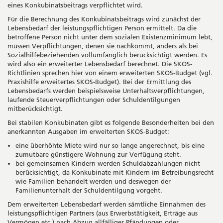
eines Konkubinatsbeitrags verpflichtet wird.
Für die Berechnung des Konkubinatsbeitrags wird zunächst der
Lebensbedarf der leistungspflichtigen Person ermittelt. Da die
betroffene Person nicht unter dem sozialen Existenzminimum lebt,
müssen Verpflichtungen, denen sie nachkommt, anders als bei
Sozialhilfebeziehenden vollumfänglich berücksichtigt werden. Es
wird also ein erweiterter Lebensbedarf berechnet. Die SKOS-
Richtlinien sprechen hier von einem erweiterten SKOS-Budget (vgl.
Praxishilfe erweitertes SKOS-Budget). Bei der Ermittlung des
Lebensbedarfs werden beispielsweise Unterhaltsverpflichtungen,
laufende Steuerverpflichtungen oder Schuldentilgungen
mitberücksichtigt.
Bei stabilen Konkubinaten gibt es folgende Besonderheiten bei den
anerkannten Ausgaben im erweiterten SKOS-Budget:
eine überhöhte Miete wird nur so lange angerechnet, bis eine
zumutbare günstigere Wohnung zur Verfügung steht.
bei gemeinsamen Kindern werden Schuldabzahlungen nicht
berücksichtigt, da Konkubinate mit Kindern im Betreibungsrecht
wie Familien behandelt werden und deswegen der
Familienunterhalt der Schuldentilgung vorgeht.
Dem erweiterten Lebensbedarf werden sämtliche Einnahmen des
leistungspflichtigen Partners (aus Erwerbstätigkeit, Erträge aus
Vermögen etc.) nach Abzug allfälliger Pfändungen oder