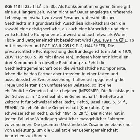
Öffnet
BGE 118 II 235 ff
.: E. 3b: Als Konkubinat im engeren Sinne gilt
in
eine auf längere Zeit, wenn nicht auf Dauer angelegte umfassende
neuem
Lebensgemeinschaft von zwei Personen unterschiedlichen
Fenster
Geschlechts mit grundsätzlich Ausschliesslichkeitscharakter, die
sowohl eine geistig-seelische, als auch eine körperliche und eine
wirtschaftliche Komponente aufweist und auch etwa als Wohn-,
Öffnet
Tisch- und Bettgemeinschaft bezeichnet wird (
BGE 109 II 16
E. 1b
Öffnet
in
mit Hinweisen und
BGE 108 II 205
E. 2; HAUSHEER, Die
in
neuem
privatrechtliche Rechtsprechung des Bundesgerichts im Jahre 1978,
neuem
Fenster
ZBJV 116/1980, S. 99 mit Hinweisen). Indessen kommt nicht allen
Fenster
drei Komponenten dieselbe Bedeutung zu. Fehlt die
Geschlechtsgemeinschaft oder die wirtschaftliche Komponente,
leben die beiden Partner aber trotzdem in einer festen und
ausschliesslichen Zweierbeziehung, halten sich gegenseitig die
Treue und leisten sich umfassenden Beistand, so ist eine
eheähnliche Gemeinschaft zu bejahen (MESSMER, Die Rechtslage in
der Schweiz, in "Die eheähnliche Gemeinschaft", Beihefte zur
Zeitschrift für Schweizerisches Recht, Heft 5, Basel 1986, S. 51 f.,
FRANK, Die eheähnliche Gemeinschaft (Konkubinat) im
schweizerischen Recht, Zürich 1984, S. 29 f.). Der Richter hat in
jedem Fall eine Würdigung sämtlicher massgeblicher Faktoren
vorzunehmen. Die gesamten Umstände des Zusammenlebens sind
von Bedeutung, um die Qualität einer Lebensgemeinschaft
beurteilen zu können.