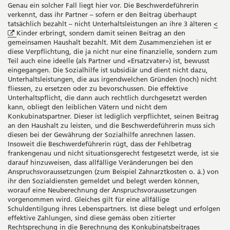
Genau ein solcher Fall liegt hier vor. Die Beschwerdeführerin
verkennt, dass ihr Partner – sofern er den Beitrag überhaupt
tatsächlich bezahlt – nicht Unterhaltsleistungen an ihre 3 älteren
<
Öffnet
Kinder erbringt, sondern damit seinen Beitrag an den
in
gemeinsamen Haushalt bezahlt. Mit dem Zusammenziehen ist er
neuem
diese Verpflichtung, die ja nicht nur eine finanzielle, sondern zum
Fenster
Teil auch eine ideelle (als Partner und «Ersatzvater») ist, bewusst
eingegangen. Die Sozialhilfe ist subsidiär und dient nicht dazu,
Unterhaltsleistungen, die aus irgendwelchen Gründen (noch) nicht
fliessen, zu ersetzen oder zu bevorschussen. Die effektive
Unterhaltspflicht, die dann auch rechtlich durchgesetzt werden
kann, obliegt den leiblichen Vätern und nicht dem
Konkubinatspartner. Dieser ist lediglich verpflichtet, seinen Beitrag
an den Haushalt zu leisten, und die Beschwerdeführerin muss sich
diesen bei der Gewährung der Sozialhilfe anrechnen lassen.
Insoweit die Beschwerdeführerin rügt, dass der Fehlbetrag
frankengenau und nicht situationsgerecht festgesetzt werde, ist sie
darauf hinzuweisen, dass allfällige Veränderungen bei den
Anspruchsvoraussetzungen (zum Beispiel Zahnarztkosten o. ä.) von
ihr den Sozialdiensten gemeldet und belegt werden können,
worauf eine Neuberechnung der Anspruchsvoraussetzungen
vorgenommen wird. Gleiches gilt für eine allfällige
Schuldentilgung ihres Lebenspartners. Ist diese belegt und erfolgen
effektive Zahlungen, sind diese gemäss oben zitierter
Rechtsprechung in die Berechnung des Konkubinatsbeitrages