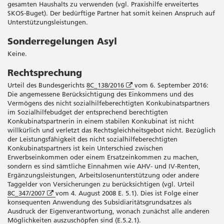
gesamten Haushalts zu verwenden (vgl. Praxishilfe erweitertes
SKOS-Buget). Der bedürftige Partner hat somit keinen Anspruch auf
Unterstützungsleistungen.
Sonderregelungen Asyl
Keine.
Rechtsprechung
Öffnet
Urteil des Bundesgerichts
8C_138/2016
vom 6. September 2016:
in
Die angemessene Berücksichtigung des Einkommens und des
neuem
Vermögens des nicht sozialhilfeberechtigten Konkubinatspartners
Fenster
im Sozialhilfebudget der entsprechend berechtigten
Konkubinatspartnerin in einem stabilen Konkubinat ist nicht
willkürlich und verletzt das Rechtsgleichheitsgebot nicht. Bezüglich
der Leistungsfähigkeit des nicht sozialhilfeberechtigten
Konkubinatspartners ist kein Unterschied zwischen
Erwerbseinkommen oder einem Ersatzeinkommen zu machen,
sondern es sind sämtliche Einnahmen wie AHV- und IV-Renten,
Ergänzungsleistungen, Arbeitslosenunterstützung oder andere
Taggelder von Versicherungen zu berücksichtigen (vgl. Urteil
Öffnet
8C_347/2007
vom 4. August 2008 E. 5.1). Dies ist Folge einer
in
konsequenten Anwendung des Subsidiaritätsgrundsatzes als
neuem
Ausdruck der Eigenverantwortung, wonach zunächst alle anderen
Fenster
Möglichkeiten auszuschöpfen sind (E.5.2.1).