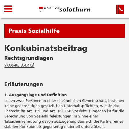
Kanton
Navigation
Hauptnavigation
Service-
Navigation
Solothurn
und
Wichtige
Suche
Seiten
Sie
Praxis Sozialhilfe
befinden
sich
Konkubinatsbeitrag
Startseite
Hauptnavigation
gerade
Inhalt
Rechtsgrundlagen
in:
Sitemap
Öffnet
SKOS-RL D.4.4
Suche
in
neuem
Fenster
Erläuterungen
1. Ausgangslage und Definition
Leben zwei Personen in einer eheähnlichen Gemeinschaft, bestehen
keine gegenseitigen gesetzlichen Unterhaltspflichten, wie sie das
Eherecht im Art. 159 und Art. 163 ZGB vorsieht. Hingegen ist für die
Berechnung von Sozialhilfeleistungen im Sinne einer
Tatsachenvermutung davon auszugehen, dass sich die Partner eines
stabilen Konkubinats gegenseitig materiell unterstützen.