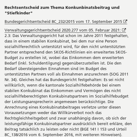
Rechtsentscheid zum Thema Konkunbinatsbeitrag und
"Stiefkinder"
Öffn
Bundesgerichtsentscheid 8C_232/2015 vom 17. September 2015
in
Öffne
Verwaltungsgerichtsentscheid 2020.277 vom 05. Februar 2021:
neu
in
2.3: Das Verwaltungsgericht hat schon im Jahre 2011 festgehalten,
Fenst
neue
dass in einem stabilen Konkubinat, bei dem nur eine Person
Fenst
sozialhilferechtlich unterstützt wird, für den nicht unterstützten
Partner entsprechend den SKOS-Richtlinien ein erweitertes SKOS-
Budget zu erstellen ist, wobei das Einkommen dem erweiterten
Bedarf (inkl. Schuldentilgung) gegenüberzustellen ist. Die den
Bedarf übersteigenden Einnahmen sind im Budget des
unterstützten Partners voll als Einnahmen anzurechnen (SOG 2011
Nr. 34). Gleiches hat das Bundesgericht festgehalten: Es sei nicht
willkürlich, wenn die kantonale Sozialhilfebehörde bei einem
stabilen Konkubinat das Einkommen und Vermögen des nicht
sozialhilfeberechtigten Konkubinatspartners im Sozialhilfebudget
der Leistungsansprecherin angemessen berücksichtige. Die
Anrechnung eines Konkubinatsbeitrages verletze unter diesen
Voraussetzungen weder das Willkürverbot noch das
Rechtsgleichheitsgebot und zwar unabhängig davon, ob sich der
leistungsfähige Konkubinatspartner ausdrücklich bereit erkläre, den
Beitrag tatsächlich zu leisten oder nicht (BGE 141 I 153 und Urteil
8C_138/2016 vom 6. September 2016, mit weiteren Hinweisen).