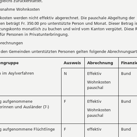
leichs zurückerstattet.
snahme Wohnkosten
osten werden nicht effektiv abgerechnet. Die pauschale Abgeltung der
n beträgt Fr. 350.00 pro unterstützte Person und Monat. Dieser Betrag i
zungskonto monatlich zu buchen und wird vom Kanton vergütet. Diese 
 für Personen in Privatunterbringung.
rechnungen
n den Gemeinden unterstützten Personen gelten folgende Abrechnungsart
engruppe
Ausweis
Abrechnung
Finanzi
n im Asylverfahren
N
Effektiv
Bund
Wohnkosten
pauschal
ig aufgenommene
F
Effektiv
Bund
rinnen und Ausländer (7-)
Wohnkosten
pauschal
ig aufgenommene Flüchtlinge
F
effektiv
Bund