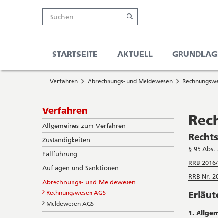
Kanton
Suche
Online-
Navigation
Hauptnavigation
Service-
Suchen
Schalter
Navigation
Solothurn
Wichtige
und
Seiten
Suche
STARTSEITE
AKTUELL
GRUNDLAG
Sie
Startseite
befinden
Verfahren
Abrechnungs- und Meldewesen
Rechnungsw
Hauptnavigation
sich
Inhalt
hier
Sitemap
Subnavigation
Verfahren
Suche
Rec
Allgemeines zum Verfahren
Recht
Zuständigkeiten
§ 95 Abs.
Fallführung
RRB 2016/
Auflagen und Sanktionen
RRB Nr. 2
Abrechnungs- und Meldewesen
Rechnungswesen AGS
Erläu
Meldewesen AGS
1. Allge