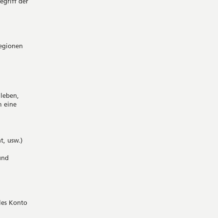
griff der
regionen
nleben,
m eine
t, usw.)
und
lles Konto