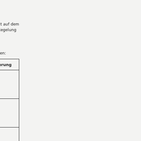
st auf dem
Regelung
en:
erung