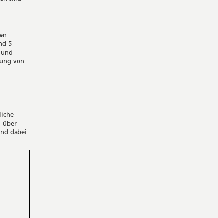
nen
d 5 -
- und
rung von
liche
n über
ind dabei