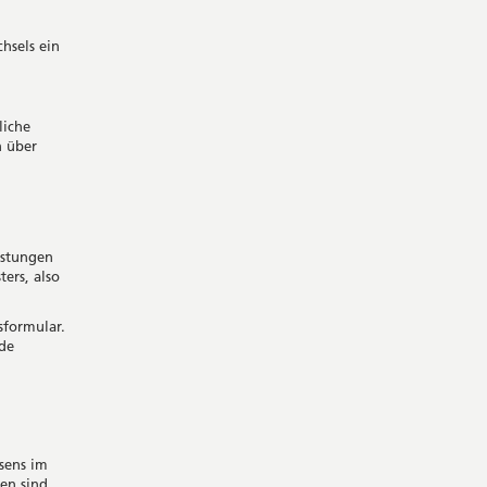
hsels ein
liche
n über
istungen
ers, also
formular.
de
sens im
ten sind