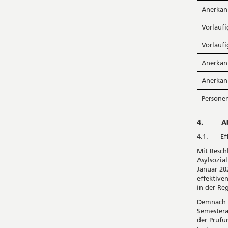
Anerkann
Vorläuf
Vorläuf
Anerkann
Anerkann
Personen
4. Abre
4.1. Eff
Mit Besch
Asylsozia
Januar 20
effektive
in der Reg
Demnach s
Semestera
der Prüfu