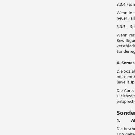
3.3.4 Fac
Wenn in e
neuer Fal
3.3.5. Spl
Wenn Pers
Bewilligu
verschied
Sonderreg
4. Seme
Die Sozia
mit dem A
jeweils sp
Die Abrec
Gleichzei
entsprech
Sonde
1. All
Die besc
EDA gelte