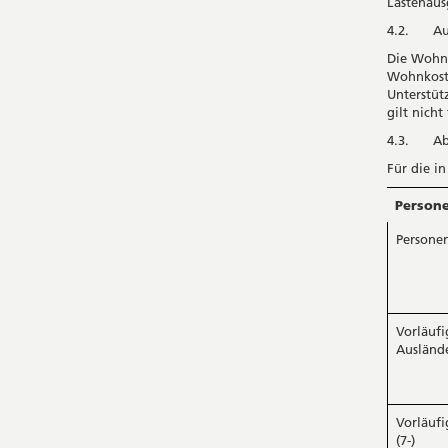
Lastenausg
4.2. Au
Die Wohnk
Wohnkoste
Unterstüt
gilt nicht
4.3. Ab
Für die i
Person
Persone
Vorläuf
Auslände
Vorläuf
(7-)