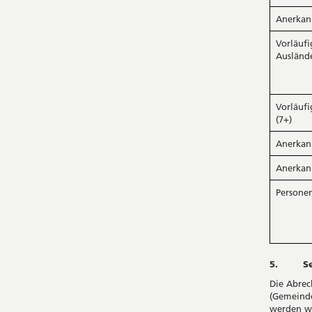
Anerkann
Vorläuf
Ausländ
Vorläuf
(7+)
Anerkann
Anerkann
Personen
5. Sem
Die Abrec
(Gemeinde
werden wi