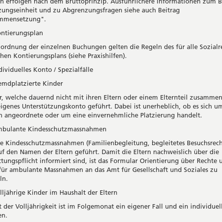
 erfolgen nach dem Bruttoprinzip. Ausführlichere Informationen zum Be
zungseinheit und zu Abgrenzungsfragen siehe auch Beitrag
ammensetzung".
tierungsplan
uordnung der einzelnen Buchungen gelten die Regeln des für alle Sozial
hen Kontierungsplans (siehe Praxishilfen).
viduelles Konto / Spezialfälle
emdplatzierte Kinder
r, welche dauernd nicht mit ihren Eltern oder einem Elternteil zusamme
eigenes Unterstützungskonto geführt. Dabei ist unerheblich, ob es sich u
h angeordnete oder um eine einvernehmliche Platzierung handelt.
mbulante Kindesschutzmassnahmen
 Kindesschutzmassnahmen (Familienbegleitung, begleitetes Besuchsrech
f den Namen der Eltern geführt. Damit die Eltern nachweislich über die
ttungspflicht informiert sind, ist das Formular Orientierung über Rechte 
 für ambulante Massnahmen an das Amt für Gesellschaft und Soziales zu
ln.
lljährige Kinder im Haushalt der Eltern
t der Volljährigkeit ist im Folgemonat ein eigener Fall und ein individue
en.