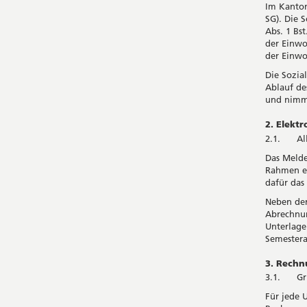
Im Kanton
SG). Die 
Abs. 1 Bs
der Einwo
der Einwo
Die Sozia
Ablauf de
und nimmt
2. Elekt
2.1. All
Das Meld
Rahmen ei
dafür da
Neben der
Abrechnun
Unterlage
Semester
3. Rech
3.1. Gr
Für jede 