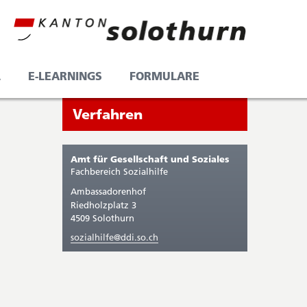
L
E-LEARNINGS
FORMULARE
Seitenleiste
Sie
Verfahren
befinden
sich
Amt für Gesellschaft und Soziales
gerade
Fachbereich Sozialhilfe
in:
Ambassadorenhof
Riedholzplatz 3
4509 Solothurn
sozialhilfe@ddi.so.ch