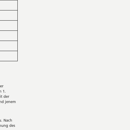
er
n 1.
t der
end jenem
u. Nach
nung des