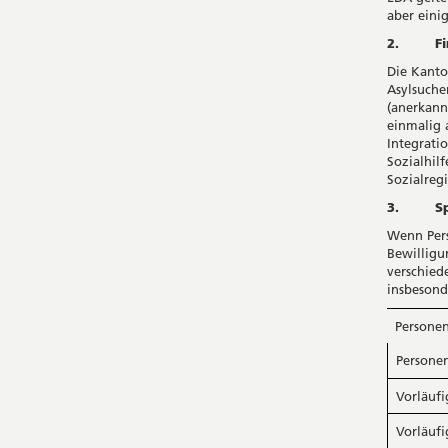
aber eini
2. Fin
Die Kanto
Asylsuche
(anerkann
einmalig 
Integrati
Sozialhil
Sozialreg
3. Spli
Wenn Pers
Bewilligu
verschied
insbesond
Persone
Persone
Vorläuf
Vorläuf