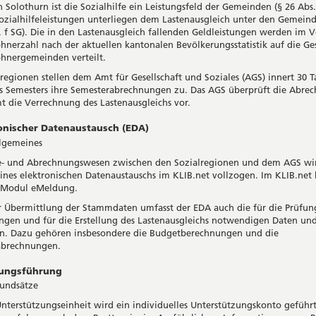
 Solothurn ist die Sozialhilfe ein Leistungsfeld der Gemeinden (§ 26 Abs.
Sozialhilfeleistungen unterliegen dem Lastenausgleich unter den Gemeind
t. f SG). Die in den Lastenausgleich fallenden Geldleistungen werden im V
hnerzahl nach der aktuellen kantonalen Bevölkerungsstatistik auf die G
hnergemeinden verteilt.
lregionen stellen dem Amt für Gesellschaft und Soziales (AGS) innert 30 
s Semesters ihre Semesterabrechnungen zu. Das AGS überprüft die Abre
 die Verrechnung des Lastenausgleichs vor.
ronischer Datenaustausch (EDA)
gemeines
e- und Abrechnungswesen zwischen den Sozialregionen und dem AGS wi
nes elektronischen Datenaustauschs im KLIB.net vollzogen. Im KLIB.net 
s Modul eMeldung.
 Übermittlung der Stammdaten umfasst der EDA auch die für die Prüfun
gen und für die Erstellung des Lastenausgleichs notwendigen Daten un
n. Dazu gehören insbesondere die Budgetberechnungen und die
abrechnungen.
nungsführung
undsätze
Unterstützungseinheit wird ein individuelles Unterstützungskonto geführt