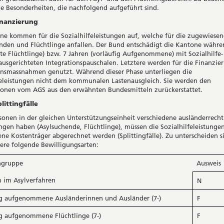
ge Besonderheiten, die nachfolgend aufgeführt sind.
anzierung
ne kommen für die Sozialhilfeleistungen auf, welche für die zugewiese
nden und Flüchtlinge anfallen. Der Bund entschädigt die Kantone währen
te Flüchtlinge) bzw. 7 Jahren (vorläufig Aufgenommene) mit Sozialhilfe
ausgerichteten Integrationspauschalen. Letztere werden für die Finanzie
onsmassnahmen genutzt. Während dieser Phase unterliegen die
feleistungen nicht dem kommunalen Lastenausgleich. Sie werden den
ionen vom AGS aus den erwähnten Bundesmitteln zurückerstattet.
ttingfälle
onen in der gleichen Unterstützungseinheit verschiedene ausländerrecht
ngen haben (Asylsuchende, Flüchtlinge), müssen die Sozialhilfeleistunge
ene Kostenträger abgerechnet werden (Splittingfälle). Zu unterscheiden s
ere folgende Bewilligungsarten:
ngruppe
Ausweis
n im Asylverfahren
N
ig aufgenommene Ausländerinnen und Ausländer (7-)
F
ig aufgenommene Flüchtlinge (7-)
F