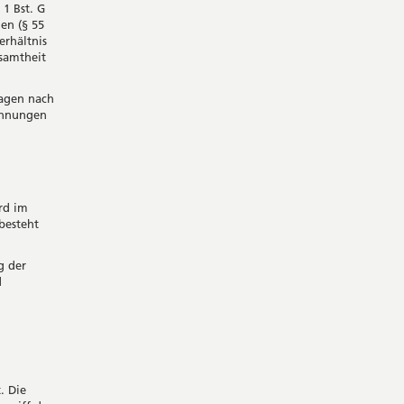
 1 Bst. G
en (§ 55
erhältnis
esamtheit
Tagen nach
chnungen
rd im
besteht
g der
d
. Die