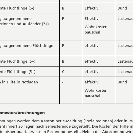
te Flüchtlinge (5-)
B
Effektiv
Bund
ig aufgenommene
F
Effektiv
Lastenau
erinnen und Ausländer (7+)
Wohnkosten
pauschal
ig aufgenommene Flüchtlinge
F
effektiv
Lastenau
te Flüchtlinge (5+)
B
effektiv
Lastenau
te Flüchtlinge (5+)
C
effektiv
Lastenau
 in Hilfe in Notlagen
-
effektiv
Bund
Wohnkosten
pauschal
esterabrechnungen
hnungen werden dem Kanton per e-Meldung (Sozialregionen) oder in Pa
n) innert 30 Tagen nach Semesterende zugestellt. Die Kosten der Hilfe i
e bisher quartalsweise in Rechnung gestellt. Neben der Abrechnung wi