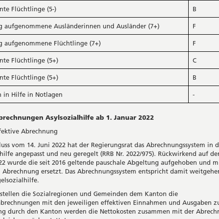
te Flüchtlinge (5-)
B
ig aufgenommene Ausländerinnen und Ausländer (7+)
F
ig aufgenommene Flüchtlinge (7+)
F
te Flüchtlinge (5+)
C
te Flüchtlinge (5+)
B
 in Hilfe in Notlagen
-
chnungen Asylsozialhilfe ab 1. Januar 2022
ektive Abrechnung
luss vom 14. Juni 2022 hat der Regierungsrat das Abrechnungssystem in d
lhilfe angepasst und neu geregelt (RRB Nr. 2022/975). Rückwirkend auf de
22 wurde die seit 2016 geltende pauschale Abgeltung aufgehoben und mi
n Abrechnung ersetzt. Das Abrechnungssystem entspricht damit weitgeh
elsozialhilfe.
tellen die Sozialregionen und Gemeinden dem Kanton die
brechnungen mit den jeweiligen effektiven Einnahmen und Ausgaben z
ng durch den Kanton werden die Nettokosten zusammen mit der Abrech