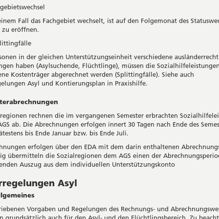
hgebietswechsel
inem Fall das Fachgebiet wechselt, ist auf den Folgemonat des Statuswec
l zu eröffnen.
ittingfälle
onen in der gleichen Unterstützungseinheit verschiedene ausländerrecht
ngen haben (Asylsuchende, Flüchtlinge), müssen die Sozialhilfeleistunge
ene Kostenträger abgerechnet werden (Splittingfälle). Siehe auch
elungen Asyl und Kontierungsplan in Praxishilfe.
sterabrechnungen
lregionen rechnen die im vergangenen Semester erbrachten Sozialhilfele
GS ab. Die Abrechnungen erfolgen innert 30 Tagen nach Ende des Semest
ätestens bis Ende Januar bzw. bis Ende Juli.
hnungen erfolgen über den EDA mit dem darin enthaltenen Abrechnungs
tig übermitteln die Sozialregionen dem AGS einen der Abrechnungsperio
enden Auszug aus dem individuellen Unterstützungskonto
rregelungen Asyl
gemeines
hriebenen Vorgaben und Regelungen des Rechnungs- und Abrechnungswe
n grundsätzlich auch für den Asyl- und den Flüchtlingsbereich. Zu beach