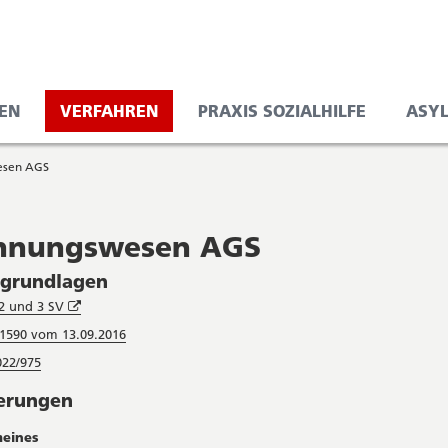
EN
VERFAHREN
PRAXIS SOZIALHILFE
ASY
esen AGS
hnungswesen AGS
sgrundlagen
Öffnet
 2 und 3 SV
in
1590 vom 13.09.2016
neuem
Fenster
022/975
terungen
meines