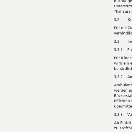
Buchungen
Unterstüt
"Fallzus
3.2. Kon
Für die Z
verbindlic
3.3. Indi
3.3.1. Fr
Für Kinde
wird ein 
behördlic
3.3.2. A
Ambulante
werden au
Rückersta
Pflichten
übermitte
3.3.3. Vo
Ab Eintrit
zu eröffn