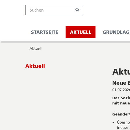
Kanton
Suche
Online-
Navigation
Hauptnavigation
Service-
Suchen
Schalter
Navigation
Solothurn
Wichtige
und
Seiten
Suche
STARTSEITE
AKTUELL
GRUNDLAG
Sie
Startseite
befinden
Aktuell
Hauptnavigation
sich
Inhalt
hier
Sitemap
Subnavigation
Aktuell
Suche
Aktu
Neue B
01.07.202
Das Sozi
mit neue
Geändert
Überhöh
(neues 