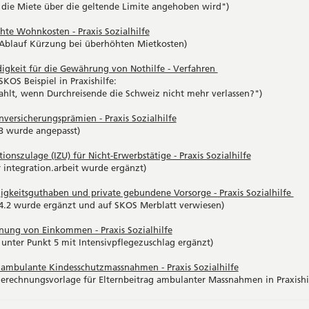
die Miete über die geltende Limite angehoben wird")
te Wohnkosten - Praxis Sozialhilfe
 Ablauf Kürzung bei überhöhten Mietkosten)
igkeit für die Gewährung von Nothilfe - Verfahren
SKOS Beispiel in Praxishilfe:
hlt, wenn Durchreisende die Schweiz nicht mehr verlassen?")
versicherungsprämien - Praxis Sozialhilfe
3 wurde angepasst)
tionszulage (IZU) für Nicht-Erwerbstätige - Praxis Sozialhilfe
r integration.arbeit wurde ergänzt)
igkeitsguthaben und private gebundene Vorsorge - Praxis Sozialhilfe
 4.2 wurde ergänzt und auf SKOS Merblatt verwiesen)
nung von Einkommen - Praxis Sozialhilfe
unter Punkt 5 mit Intensivpflegezuschlag ergänzt)
 ambulante Kindesschutzmassnahmen - Praxis Sozialhilfe
erechnungsvorlage für Elternbeitrag ambulanter Massnahmen in Praxishi