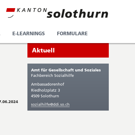
L
E-LEARNINGS
FORMULARE
Seitenleiste
Sie
Aktuell
befinden
sich
Amt für Gesellschaft und Soziales
gerade
Fachbereich Sozialhilfe
in:
Ambassadorenhof
Riedholzplatz 3
4509 Solothurn
7.06.2024
sozialhilfe@ddi.so.ch