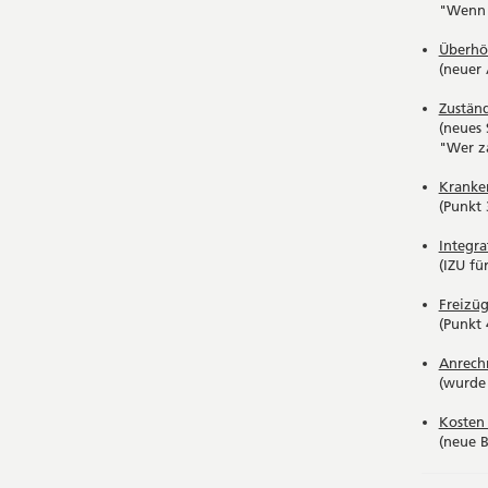
"Wenn 
Überhöh
(neuer
Zuständ
(neues 
"Wer za
Kranken
(Punkt 
Integra
(IZU fü
Freizüg
(Punkt
Anrech
(wurde 
Kosten
(neue B