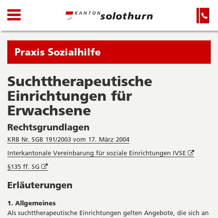
Kanton
Navigation
Hauptnavigation
Service-
Navigation
Solothurn
und
Wichtige
Suche
Seiten
Sie
Praxis Sozialhilfe
befinden
sich
Suchttherapeutische
Startseite
Hauptnavigation
gerade
Einrichtungen für
Inhalt
in:
Sitemap
Erwachsene
Suche
Rechtsgrundlagen
KRB Nr. SGB 191/2003 vom 17. März 2004
Öffnet
Interkantonale Vereinbarung für soziale Einrichtungen IVSE
in
Öffnet
§135 ff. SG
neuem
in
Fenster
Erläuterungen
neuem
Fenster
1. Allgemeines
Als suchttherapeutische Einrichtungen gelten Angebote, die sich an