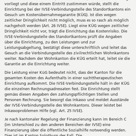
vorliegt und diese einem Eintritt zustimmen würde, stellt die
Einrichtung bei der IVSE-Verbindungsstelle des Standortkantons ein
Gesuch um Kostenübernahmegarantie (KÜG). Ist dies wegen
zeitlicher Dringlichkeit nicht möglich, muss es so rasch als möglich
nachgeholt werden (Art. 26 IVSE). Liegt eine KÜG wegen zeitlicher
Dringlichkeit nicht vor, trägt die Einrichtung das Kostenrisiko. Die
IVSE-Verbindungsstelle des Standortkantons prüft die Angaben
über die Einrichtung, zu den Leistungen und zur
Leistungsabgeltung, bestätigt diese unterschriftlich und leitet das
Gesuch an die Verbindungsstelle des zivilrechtlichen Wohnkantons
weiter. Nachdem der Wohnkanton die KÜG erteilt hat, leitet sie die
Garantie an die Einrichtung weiter.
Die Leistung einer KüG bedeutet nicht, dass der Kanton für die
gesamten Kosten des Aufenthalts in einer suchttherapeutischen
Einrichtung aufkommt. Die IVSE-Verbindungsstelle hält in der KÜG
die einzelnen Rechnungsadressaten fest. Die Einrichtung stellt
gemäss diesen Angaben den zahlungspflichtigen Stellen und
Personen Rechnung. Sie besorgt das Inkasso und meldet Ausstände
der IVSE-Verbindungsstelle des Wohnkantons. Dieser leistet bei
Inkassoproblemen Hilfe (vgl. Art. 25 IVSE).
Je nach kantonaler Regelung der Finanzierung kann im Bereich C
(im Unterschied zu den anderen Bereichen der IVSE) eine
Finanzierung über die öffentliche Sozialhilfe notwendig werden.
Dies ist im Kanton Solothurn der Fall. Die