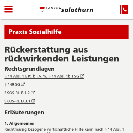
Kanton
Navigation
Hauptnavigation
Service-
Navigation
Solothurn
und
Wichtige
Suche
Seiten
Sie
Praxis Sozialhilfe
befinden
sich
Rückerstattung aus
Startseite
Hauptnavigation
gerade
rückwirkenden Leistungen
Inhalt
in:
Sitemap
Rechtsgrundlagen
Suche
Öffnet
§ 14 Abs. 1 Bst. b i.V.m. § 14 Abs. 1bis SG
in
Öffnet
§ 149 SG
neuem
in
Fenster
Öffnet
SKOS-RL E.1.2
neuem
in
Fenster
Öffnet
SKOS-RL D.3.1
neuem
in
Fenster
Erläuterungen
neuem
Fenster
1. Allgemeines
Rechtmässig bezogene wirtschaftliche Hilfe kann nach § 14 Abs. 1