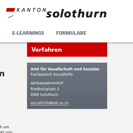
L
E-LEARNINGS
FORMULARE
Seitenleiste
Sie
Verfahren
befinden
sich
Amt für Gesellschaft und Soziales
en
gerade
Fachbereich Sozialhilfe
in:
Ambassadorenhof
Riedholzplatz 3
4509 Solothurn
sozialhilfe@ddi.so.ch
ch um
ekt von