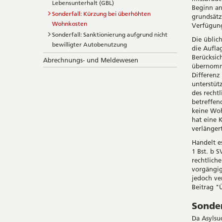
Lebensunterhalt (GBL)
Beginn an
Sonderfall: Kürzung bei überhöhten
grundsätz
Wohnkosten
Verfügung
Sonderfall: Sanktionierung aufgrund nicht
Die üblic
bewilligter Autobenutzung
die Aufla
Berücksic
Abrechnungs- und Meldewesen
übernomme
Differenz
unterstüt
des recht
betreffen
keine Woh
hat eine 
verlänger
Handelt e
1 Bst. b 
rechtlich
vorgängig
jedoch ve
Beitrag 
Sonde
Da Asyls