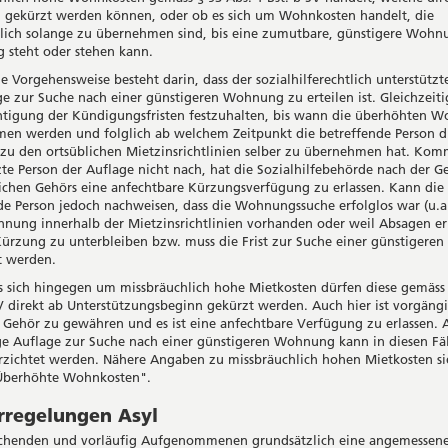
 gekürzt werden können, oder ob es sich um Wohnkosten handelt, die
lich solange zu übernehmen sind, bis eine zumutbare, günstigere Wohn
 steht oder stehen kann.
he Vorgehensweise besteht darin, dass der sozialhilferechtlich unterstützt
ge zur Suche nach einer günstigeren Wohnung zu erteilen ist. Gleichzeitig
htigung der Kündigungsfristen festzuhalten, bis wann die überhöhten 
n werden und folglich ab welchem Zeitpunkt die betreffende Person d
 zu den ortsüblichen Mietzinsrichtlinien selber zu übernehmen hat. Kom
zte Person der Auflage nicht nach, hat die Sozialhilfebehörde nach der 
lichen Gehörs eine anfechtbare Kürzungsverfügung zu erlassen. Kann die
de Person jedoch nachweisen, dass die Wohnungssuche erfolglos war (u.a
nung innerhalb der Mietzinsrichtlinien vorhanden oder weil Absagen er
Kürzung zu unterbleiben bzw. muss die Frist zur Suche einer günstiger
t werden.
s sich hingegen um missbräuchlich hohe Mietkosten dürfen diese gemäss 
SV direkt ab Unterstützungsbeginn gekürzt werden. Auch hier ist vorgäng
e Gehör zu gewähren und es ist eine anfechtbare Verfügung zu erlassen. 
e Auflage zur Suche nach einer günstigeren Wohnung kann in diesen Fä
rzichtet werden. Nähere Angaben zu missbräuchlich hohen Mietkosten s
"Überhöhte Wohnkosten".
rregelungen Asyl
uchenden und vorläufig Aufgenommenen grundsätzlich eine angemessen