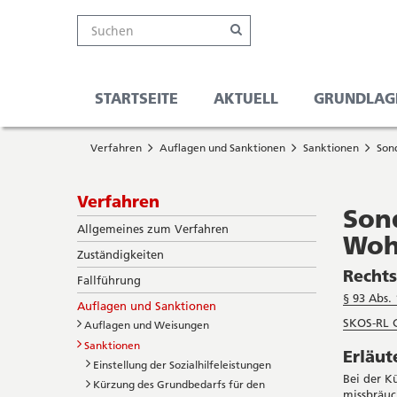
Kanton
Suche
Online-
Navigation
Hauptnavigation
Service-
Suchen
Schalter
Navigation
Solothurn
Wichtige
und
Seiten
Suche
STARTSEITE
AKTUELL
GRUNDLAG
Sie
Startseite
befinden
Verfahren
Auflagen und Sanktionen
Sanktionen
Son
Hauptnavigation
sich
Inhalt
hier
Sitemap
Subnavigation
Verfahren
Suche
Son
Allgemeines zum Verfahren
Woh
Zuständigkeiten
Recht
Fallführung
§ 93 Abs. 
Auflagen und Sanktionen
SKOS-RL C
Auflagen und Weisungen
Sanktionen
Erläu
Einstellung der Sozialhilfeleistungen
Bei der K
Kürzung des Grundbedarfs für den
missbräuc