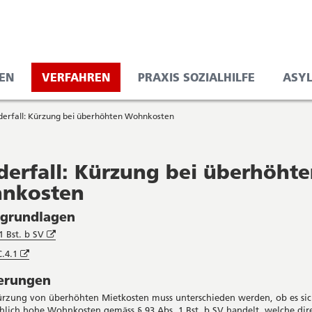
EN
VERFAHREN
PRAXIS SOZIALHILFE
ASY
derfall: Kürzung bei überhöhten Wohnkosten
derfall: Kürzung bei überhöht
nkosten
sgrundlagen
Öffnet
1 Bst. b SV
in
Öffnet
.4.1
neuem
in
Fenster
terungen
neuem
Fenster
ürzung von überhöhten Mietkosten muss unterschieden werden, ob es si
hlich hohe Wohnkosten gemäss § 93 Abs. 1 Bst. b SV handelt, welche dir