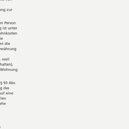
ung zur
en Person
 ist unter
Wohnkosten
ie
mt die
Gewährung
. weil
halten),
en Wohnung
§ 93 Abs.
ig das
Auf eine
llen
iehe
e